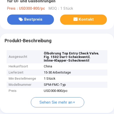
für Öl- und Gasbohrungen
Preis：USD300-800/pc
MOQ：1 Stück
Bestpreis
Kontakt
Produkt-Beschreibung
,
Ölbohrung Top Entry Check Valve
Ausgesucht
,
Fig. 1502 Dart-Scheckventil
Inline-Klapper-Scheckventil
Herkunftsort
China
Lieferzeit
15-30 Arbeitstage
Min Bestellmenge
1 Stück
Modellnummer
SPM-FMC-Typ
Preis
USD300-800/pc
Sehen Sie mehr an