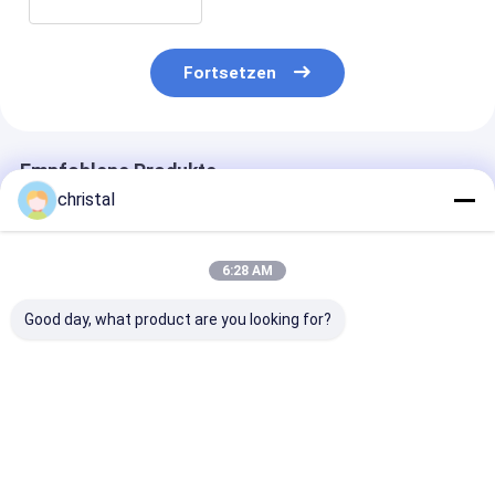
Fortsetzen
Empfohlene Produkte
christal
6:28 AM
Good day, what product are you looking for?
API FIG100, FIG200,
FMC -WECO -Typ -
Abb. 200-Ham
FIG206, FIG402, Fig.
Gewinde oder
Verband
602, Fig .1002 NPT -
Stoßgeschweißte
Erdölbohrungs
Gewinde -
Abbildung 1502
Wellhead Asse
Stuttschweiß
Abbildung 1002
Figs 100
Bestpreis
Bestpreis
Bestprei
Hammer
Gewerkschaften 2