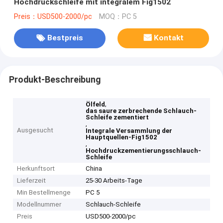
Hochdruckschleife mit integralem Fig1502
Preis：USD500-2000/pc
MOQ：PC 5
Bestpreis
Kontakt
Produkt-Beschreibung
,
Ölfeld
das saure zerbrechende Schlauch-
Schleife zementiert
,
Ausgesucht
Integrale Versammlung der
Hauptquellen-Fig1502
,
Hochdruckzementierungsschlauch-
Schleife
Herkunftsort
China
Lieferzeit
25-30 Arbeits-Tage
Min Bestellmenge
PC 5
Modellnummer
Schlauch-Schleife
Preis
USD500-2000/pc