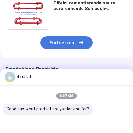
Ölfeld-zementierende saure
zerbrechende Schlauch-
Hochdruckschleife mit
integralem Fig1502
Fortsetzen
Empfohlene Produkte
christal
8:07 AM
Good day, what product are you looking for?
API FIG100, FIG200,
FMC -WECO -Typ -
Abb. 200-Ham
FIG206, FIG402, Fig.
Gewinde oder
Verband