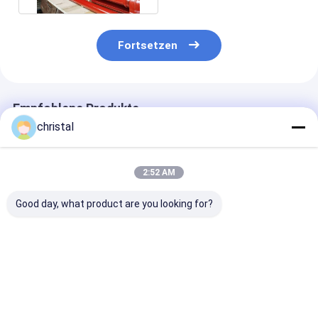
Fortsetzen
Empfohlene Produkte
christal
2:52 AM
Good day, what product are you looking for?
API FIG100, FIG200,
FMC -WECO -Typ -
Abb. 200-Ham
FIG206, FIG402, Fig.
Gewinde oder
Verband
602, Fig .1002 NPT -
Stoßgeschweißte
Erdölbohrungs
Gewinde -
Abbildung 1502
Wellhead Asse
Stuttschweiß
Abbildung 1002
Figs 100
Bestpreis
Bestpreis
Bestprei
Hammer
Gewerkschaften 2