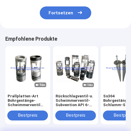
Fortsetzen
Empfohlene Produkte
Prallplatten-Art
Rückschlagventil-u.
Ss304
Bohrgestänge-
Schwimmerventil-
Bohrgestänge
Schwimmerventil
Subvention API 6-
Schlamm-Sch
API Oilfield Downhole
5/8“ REG Drill Pipe
der Längen-8
Toolss 2F-3R u.
Float Valve
mit einer Jahr
Bestpreis
Bestpreis
Bestprei
Schwimmerventil-
Garantie
Subvention