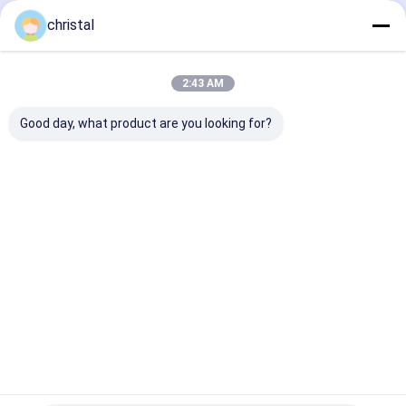
Startseite
Über uns
Desktop Site
christal
Sitemap
Privacy Policy
Qualität
Ölfeld-Produktions-Ausrüstung
China Fabrik.Copyright ©
2025 Dongying Oilman Machinery Equipment Co.,Ltd.. All Rights
2:43 AM
Reserved.
Good day, what product are you looking for?
Startseite
Produkte
Über uns