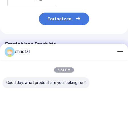
Fortsetzen
Empfohlene Produkte
christal
6:54 PM
Good day, what product are you looking for?
API 11B Polierte
API 11B
Ölfeld-Produk
Stangei für
Saugerstange
Ausrüstung AP
Ölfeldpumpenanlage
Rollenführer-
1 1 4" polierte
mit einem
Rollenzentralisator
Clamps
Schraubenschraubschraubschraubschraubschraub
für Schläuche
Bestpreis
Bestpreis
Bestprei