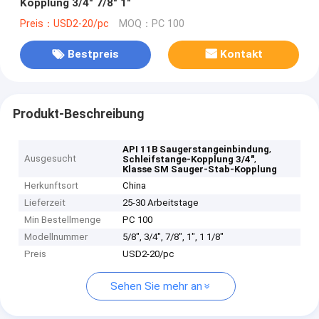
Kopplung 3/4" 7/8" 1"
Preis：USD2-20/pc
MOQ：PC 100
Bestpreis
Kontakt
Produkt-Beschreibung
,
API 11B Saugerstangeinbindung
Ausgesucht
,
Schleifstange-Kopplung 3/4"
Klasse SM Sauger-Stab-Kopplung
Herkunftsort
China
Lieferzeit
25-30 Arbeitstage
Min Bestellmenge
PC 100
Modellnummer
5/8", 3/4", 7/8", 1", 1 1/8"
Preis
USD2-20/pc
Sehen Sie mehr an