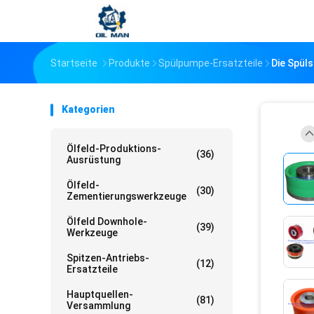
Startseite
Produkte
Spülpumpe-Ersatzteile
Die Spül
Kategorien
Ölfeld-Produktions-
(36)
Ausrüstung
Ölfeld-
(30)
Zementierungswerkzeuge
Ölfeld Downhole-
(39)
Werkzeuge
Spitzen-Antriebs-
(12)
Ersatzteile
Hauptquellen-
(81)
Versammlung