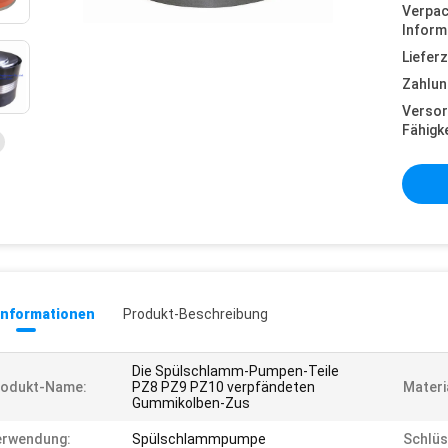
Verpa
Inform
Lieferz
Zahlun
Versor
Fähigke
informationen
Produkt-Beschreibung
Die Spülschlamm-Pumpen-Teile
rodukt-Name:
PZ8 PZ9 PZ10 verpfändeten
Materi
Gummikolben-Zus
erwendung:
Spülschlammpumpe
Schlüs