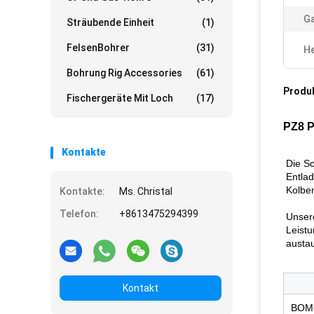
Ga
Sträubende Einheit
(1)
FelsenBohrer
(31)
He
Bohrung Rig Accessories
(61)
Produ
Fischergeräte Mit Loch
(17)
PZ8 
Kontakte
Die S
Entla
Kolbe
Kontakte:
Ms. Christal
Telefon:
+8613475294399
Unser
Leistu
austau
Kontakt
BOM