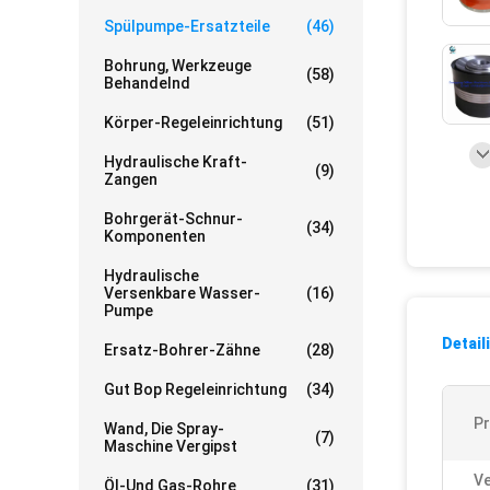
Spülpumpe-Ersatzteile
(46)
Bohrung, Werkzeuge
(58)
Behandelnd
Körper-Regeleinrichtung
(51)
Hydraulische Kraft-
(9)
Zangen
Bohrgerät-Schnur-
(34)
Komponenten
Hydraulische
Versenkbare Wasser-
(16)
Pumpe
Detail
Ersatz-Bohrer-Zähne
(28)
Gut Bop Regeleinrichtung
(34)
P
Wand, Die Spray-
(7)
Maschine Vergipst
V
Öl-Und Gas-Rohre
(31)