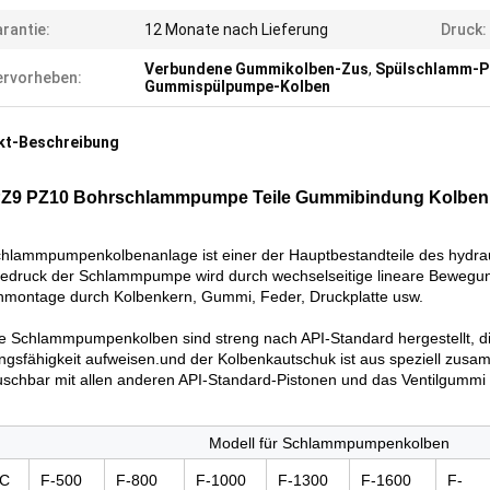
rantie:
12 Monate nach Lieferung
Druck:
Verbundene Gummikolben-Zus
,
Spülschlamm-
rvorheben:
Gummispülpumpe-Kolben
kt-Beschreibung
PZ9 PZ10 Bohrschlammpumpe Teile Gummibindung Kolben
chlammpumpenkolbenanlage ist einer der Hauptbestandteile des hydr
dedruck der Schlammpumpe wird durch wechselseitige lineare Bewegun
nmontage durch Kolbenkern, Gummi, Feder, Druckplatte usw.
e Schlammpumpenkolben sind streng nach API-Standard hergestellt, 
ngsfähigkeit aufweisen.und der Kolbenkautschuk ist aus speziell zusam
schbar mit allen anderen API-Standard-Pistonen und das Ventilgummi ist
Modell für Schlammpumpenkolben
C
F-500
F-800
F-1000
F-1300
F-1600
F-