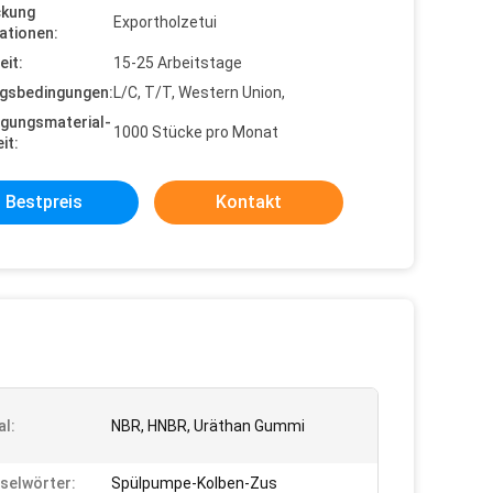
ckung
Exportholzetui
ationen:
eit:
15-25 Arbeitstage
gsbedingungen:
L/C, T/T, Western Union,
gungsmaterial-
1000 Stücke pro Monat
it:
Bestpreis
Kontakt
al:
NBR, HNBR, Uräthan Gummi
selwörter:
Spülpumpe-Kolben-Zus