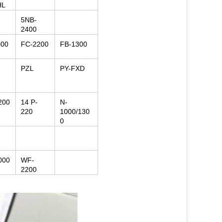
HL
5NB-
2400
000
FC-2200
FB-1300
PZL
PY-FXD
200
14 P-
N-
220
1000/130
0
000
WF-
2200