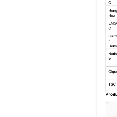
O
Hon
Hua
EMS
O
Gard
r
Denv
Nati
le
Ölque
TSC
Produ