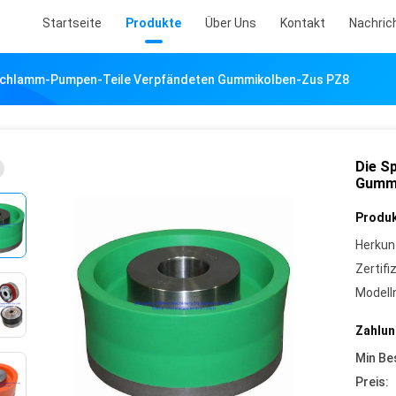
Startseite
Produkte
Über Uns
Kontakt
Nachric
schlamm-Pumpen-Teile Verpfändeten Gummikolben-Zus PZ8
Die S
Gummi
Produk
Herkun
Zertifi
Model
Zahlun
Min Be
Preis: