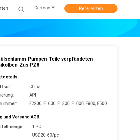
German
hten
Referenzen
pülschlamm-Pumpen-Teile verpfändeten
kolben-Zus PZ8
tdetails:
ftsort:
China
zierung:
API
lnummer:
F2200, F1600, F1300, F1000, F800, F500
g und Versand AGB:
stellmenge:
1 PC
USD20-60/pc