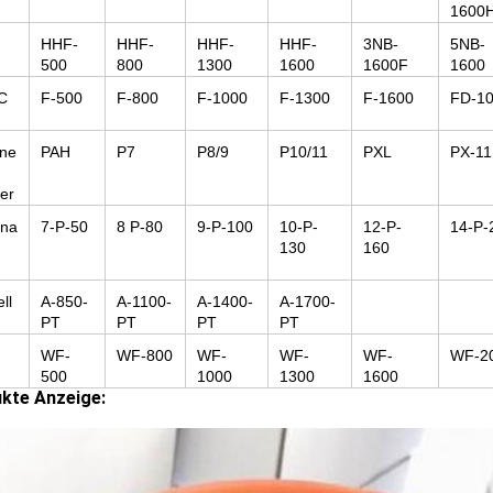
1600
g
HHF-
HHF-
HHF-
HHF-
3NB-
5NB-
500
800
1300
1600
1600F
1600
C
F-500
F-800
F-1000
F-1300
F-1600
FD-1
ne
PAH
P7
P8/9
P10/11
PXL
PX-11
er
ona
7-P-50
8 P-80
9-P-100
10-P-
12-P-
14-P-
130
160
ll
A-850-
A-1100-
A-1400-
A-1700-
PT
PT
PT
PT
WF-
WF-800
WF-
WF-
WF-
WF-2
500
1000
1300
1600
kte Anzeige: