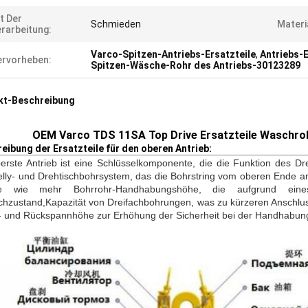
t Der
Schmieden
Materi
rarbeitung:
Varco-Spitzen-Antriebs-Ersatzteile
,
Antriebs-E
rvorheben:
Spitzen-Wäsche-Rohr des Antriebs-30123289
kt-Beschreibung
OEM Varco TDS 11SA Top Drive Ersatzteile Waschroh
eibung der Ersatzteile für den oberen Antrieb:
erste Antrieb ist eine Schlüsselkomponente, die die Funktion des D
lly- und Drehtischbohrsystem, das die Bohrstring vom oberen Ende an 
ile wie mehr Bohrrohr-Handhabungshöhe, die aufgrund eines
chzustand,Kapazität von Dreifachbohrungen, was zu kürzeren Anschluss
 und Rückspannhöhe zur Erhöhung der Sicherheit bei der Handhabung