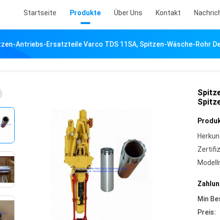
Startseite
Produkte
Über Uns
Kontakt
Nachric
tzen-Antriebs-Ersatzteile Varco TDS 11SA, Spitzen-Wäsche-Rohr D
Spitz
Spitz
Produk
Herkun
Zertifi
Model
Zahlun
Min Be
Preis: