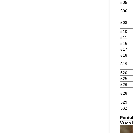
505
506
508
510
511
516
517
518
519
520
525
526
528
529
532
Produ
Varco