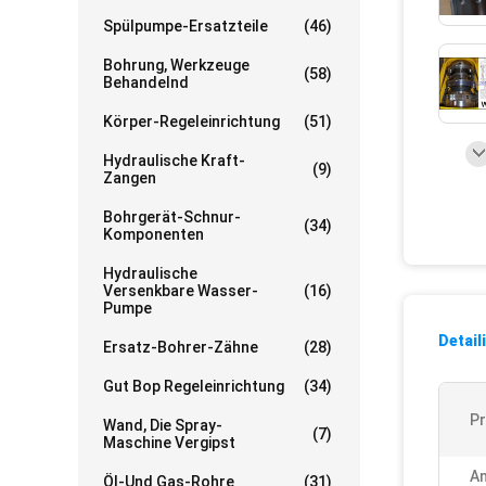
Spülpumpe-Ersatzteile
(46)
Bohrung, Werkzeuge
(58)
Behandelnd
Körper-Regeleinrichtung
(51)
Hydraulische Kraft-
(9)
Zangen
Bohrgerät-Schnur-
(34)
Komponenten
Hydraulische
Versenkbare Wasser-
(16)
Pumpe
Detail
Ersatz-Bohrer-Zähne
(28)
Gut Bop Regeleinrichtung
(34)
Pr
Wand, Die Spray-
(7)
Maschine Vergipst
A
Öl-Und Gas-Rohre
(31)