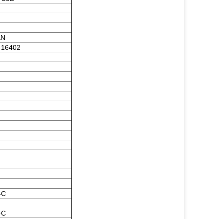
AN
 16402
-С
-С