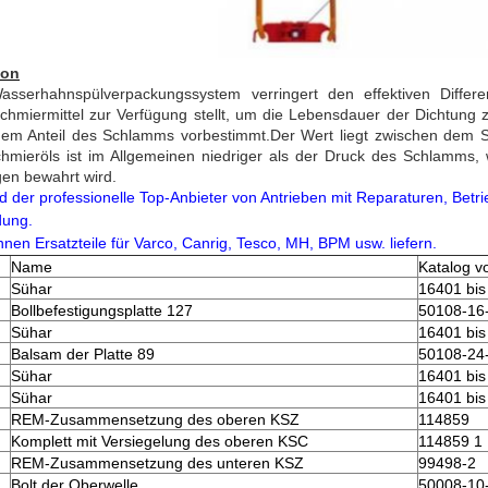
ion
sserhahnspülverpackungssystem verringert den effektiven Diffe
chmiermittel zur Verfügung stellt, um die Lebensdauer der Dichtung
em Anteil des Schlamms vorbestimmt.Der Wert liegt zwischen dem
hmieröls ist im Allgemeinen niedriger als der Druck des Schlamms
en bewahrt wird.
nd der professionelle Top-Anbieter von Antrieben mit Reparaturen, Betr
dung.
nnen Ersatzteile für Varco, Canrig, Tesco, MH, BPM usw. liefern.
Name
Katalog v
Sühar
16401 bis
Bollbefestigungsplatte 127
50108-16
Sühar
16401 bis
Balsam der Platte 89
50108-24
Sühar
16401 bis
Sühar
16401 bis
REM-Zusammensetzung des oberen KSZ
114859
Komplett mit Versiegelung des oberen KSC
114859 1
REM-Zusammensetzung des unteren KSZ
99498-2
Bolt der Oberwelle
50008-10