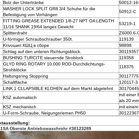
Bolz der Untertränke
50012-16
WASHER LOCK SPLIT GR8 3/4 Schuhe für die
50912-С
Befestigung von Vorhängen
FITTING GREASE EXTENDED 1/8-27 NPT OA LENGTH
53219-1
11/16 SHANK 19/64 langes Gewicht
Splitterdraht
Z6000.6-
U-förmiger Schraubschrauber 350t.
119139
Krivoшип КШЦ в сборе
98898
Schlag auf den unteren Richtungsblock.
30119357
BUSHING TURCITE steuernde Stroblock
119358
GLYD RING ROTARY 10.000 ROD-Durchdichtungs-
118375
Strohblöcke
Haltungsring Stoppring
30117775
Schaltfläche
120117-3
LINK 1 CLLAPSIBLE KLOHEN auf dem Markt abgelehnt.
30170445
mit einer 
KSZ automatisch
als 20 m
KSZ mechanisch
mit eine
U-Form-Schraube, Neigungsriemen PH50
30122367
ktausstellung:
11SA Oberste Antriebswaschrohr #30123289