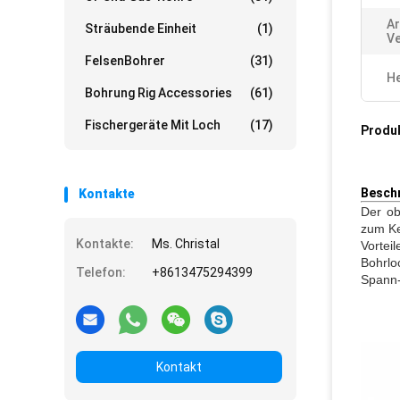
Ar
Sträubende Einheit
(1)
Ve
FelsenBohrer
(31)
He
Bohrung Rig Accessories
(61)
Fischergeräte Mit Loch
(17)
Produ
Beschr
Kontakte
Der ob
zum Ke
Kontakte:
Ms. Christal
Vorte
Bohrlo
Telefon:
+8613475294399
Spann-
Kontakt