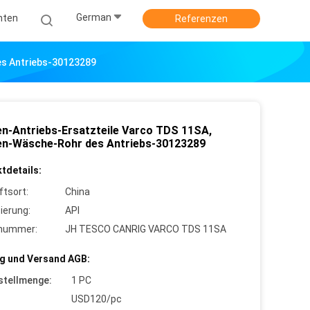
German
hten
Referenzen
es Antriebs-30123289
en-Antriebs-Ersatzteile Varco TDS 11SA,
en-Wäsche-Rohr des Antriebs-30123289
tdetails:
ftsort:
China
zierung:
API
lnummer:
JH TESCO CANRIG VARCO TDS 11SA
g und Versand AGB:
stellmenge:
1 PC
USD120/pc