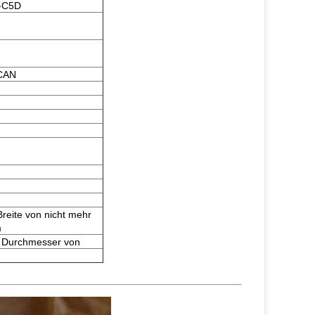
-С5D
CAN
Breite von nicht mehr
m
m Durchmesser von