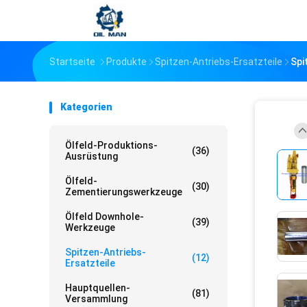
Startseite
Produkte
Spitzen-Antriebs-Ersatzteile
Spi
Kategorien
Ölfeld-Produktions-
(36)
Ausrüstung
Ölfeld-
(30)
Zementierungswerkzeuge
Ölfeld Downhole-
(39)
Werkzeuge
Spitzen-Antriebs-
(12)
Ersatzteile
Hauptquellen-
(81)
Versammlung