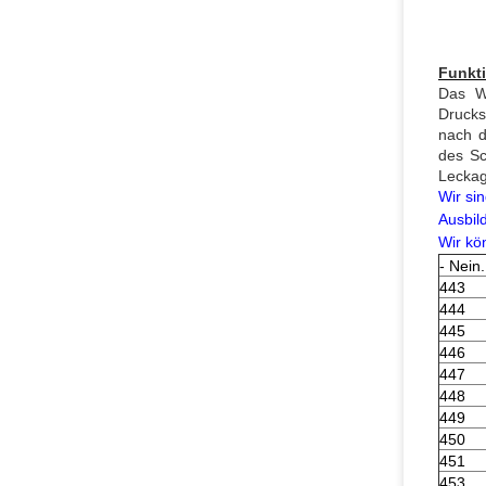
Funkt
Das Wa
Drucks
nach d
des Sc
Leckag
Wir si
Ausbil
Wir kö
- Nein.
443
444
445
446
447
448
449
450
451
453