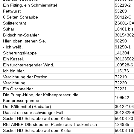
Ein Fitting, ein Schmiermittel
53219-2
Fettwurst
53209
6 Seiten Schraube
50412-C
Splitterdraht
Z6001-C
Sühar
16401 bis
Bildschirm-Strahler
30154362
Hier, oben, stehen Sie.
98290
- Ich weiß.
91250-1
Sicherungsklappe
141304
Ein Kessel.
30123562
Ein furchterregender Wind.
109528-6
Ich bin hier.
115176
Verdichtung der Portion
72219
Verdichtung
72220
Ein Ölschneider
72221
Die Pump-Hübe, der Kolbenpresser, die
109542
Kompressorpumpe.
Der Kältemittel (Radiator)
30122104
Das ist ein sehr schwieriger Fall.
30123289
Sockel-HD-Schraube auf dem Kiefer
50108-20
RETAINER DIE stoporne Planke aus Trockenfisch
124935
Sockel-HD-Schraube auf dem Kiefer
50108-18