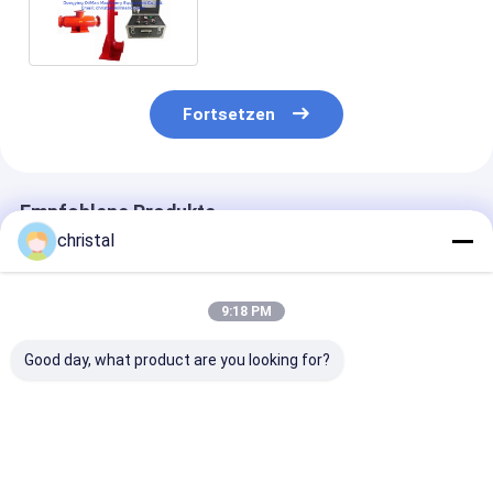
DN200mm-Aufflackern-
Zündeinrichtung
Fortsetzen
Empfohlene Produkte
christal
9:18 PM
Good day, what product are you looking for?
Hydro -Zyklon -
Ölfeld-
Körper steuern
Separator mit festen
Bohrungsausrüstung
Mud Mixer,
flüssigen Zyklonen -
Jet Mud Mixer
Spülschlamm-
Hydrocyklon zur
Mixing Hopper und
Schlamm-