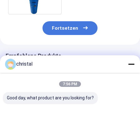
Fortsetzen
Empfohlene Produkte
christal
7:56 PM
Good day, what product are you looking for?
Schließen
Vorrichtung für die
Bohrgerät-Sc
Bohrungssubvention
Verarbeitung von
Komponenten 
AISI 4145H des
Schleusen und
4145H, die Üb
übergangsnc46 für
Schleusen
einspringen,
Wasser-Brunnen-
schließen Boh
Bestpreis
Bestpreis
Bestprei