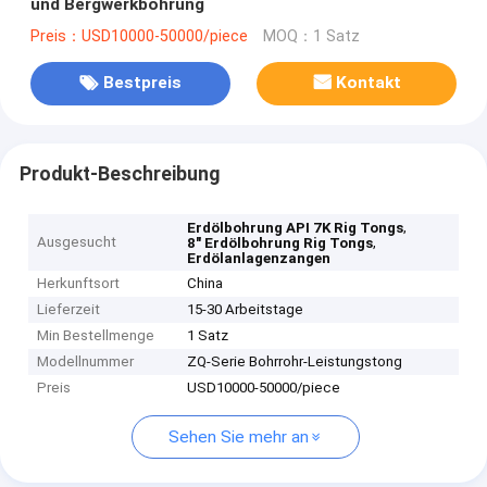
und Bergwerkbohrung
Preis：USD10000-50000/piece
MOQ：1 Satz
Bestpreis
Kontakt
Produkt-Beschreibung
,
Erdölbohrung API 7K Rig Tongs
Ausgesucht
,
8" Erdölbohrung Rig Tongs
Erdölanlagenzangen
Herkunftsort
China
Lieferzeit
15-30 Arbeitstage
Min Bestellmenge
1 Satz
Modellnummer
ZQ-Serie Bohrrohr-Leistungstong
Preis
USD10000-50000/piece
Sehen Sie mehr an