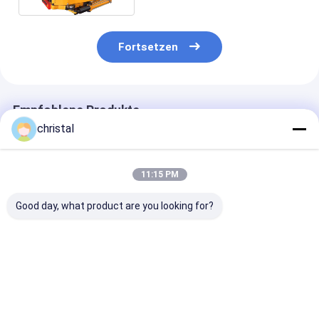
Fortsetzen
Empfohlene Produkte
christal
11:15 PM
Good day, what product are you looking for?
Hydraulische
Zwei
TEDA Hydrauli
Spezifikation
Verschiebunghydraulische
Power Tongs 
Bohrgestänge-
Kraft-Zangen API 7K
6YB für
Energie-Tong Alloy
mit Drehmoment-
Erdölbohrungs
Steels API 7K
Rekordsystem
Anlage
Bestpreis
Bestpreis
Bestprei