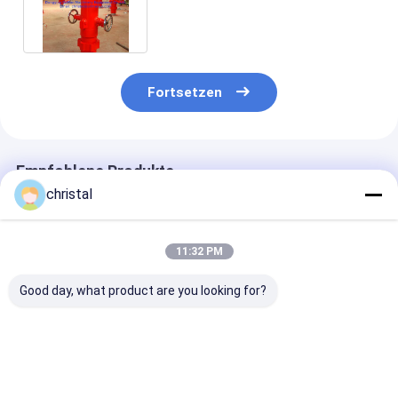
P-/indoppelt-Stecker/einzelner
Stecker
Fortsetzen
Empfohlene Produkte
christal
11:32 PM
Good day, what product are you looking for?
Ölfeld
API Standard
die 7 Zoll Ölfel
Zementwerkzeuge,
Mechanical Liner
Zementierung
H2S-beständige
Hanger für
bearbeitet
mechanische Set
hydraulisches
Zwischenlagen