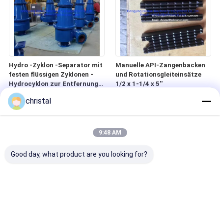
Hydro -Zyklon -Separator mit
Manuelle API-Zangenbacken
festen flüssigen Zyklonen -
und Rotationsgleiteinsätze
Hydrocyklon zur Entfernung
1/2 x 1-1/4 x 5''
von Sand
christal
9:48 AM
Good day, what product are you looking for?
API 11B Polierte Stangei für
Ölfeld Zementwerkzeuge,
Ölfeldpumpenanlage mit
H2S-beständige mechanische
einem
Set Liner Hanger